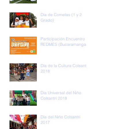
Día de Cometas (1 y 2
Grado)
Participación Encuentro
REDMES (Bucaramanga)
Día de la Cultura Colsantri
2018
Día Universal del Niño
Colsantri 2018
Día del Niño Colsantri
2017