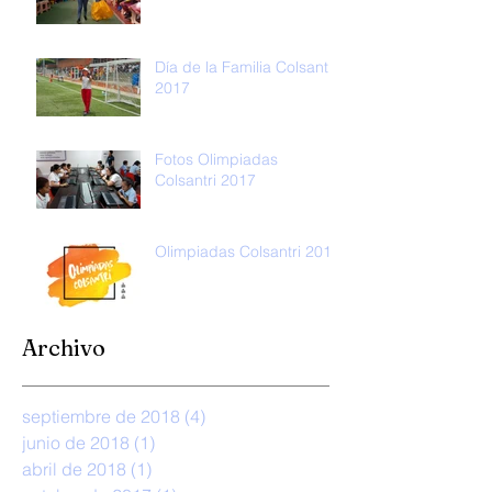
Día de la Familia Colsantri
2017
Fotos Olimpiadas
Colsantri 2017
Olimpiadas Colsantri 2017
Archivo
septiembre de 2018
(4)
4 entradas
junio de 2018
(1)
1 entrada
abril de 2018
(1)
1 entrada