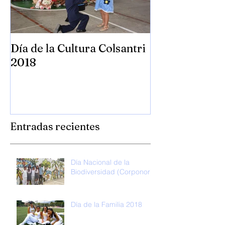
Día de la Cultura Colsantri
Día Universal 
2018
Colsantri 201
Entradas recientes
Día Nacional de la
Biodiversidad (Corponor)
Día de la Familia 2018