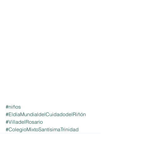
#niños
#EldíaMundialdelCuidadodelRiñón
#VilladelRosario
#ColegioMixtoSantísimaTrinidad