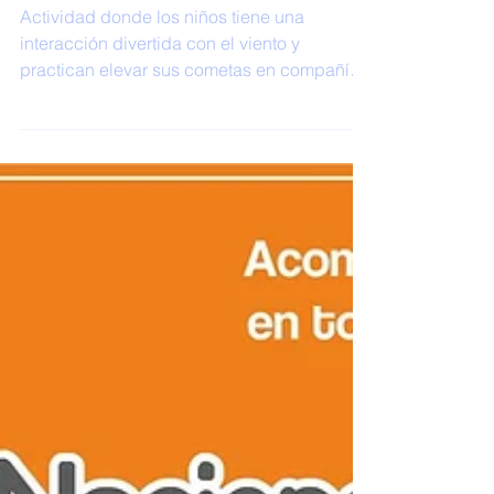
Día de Cometas
(1 y 2 Grado)
Actividad donde los niños tiene una
interacción divertida con el viento y
practican elevar sus cometas en compañía
de acudientes y...