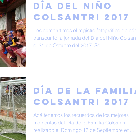
Día del Niño
Colsantri 2017
Les compartimos el registro fotográfico de cóm
transcurrió la jornada del Día del Niño Colsantri
el 31 de Octubre del 2017. Se...
Día de la Famili
Colsantri 2017
Acá tenemos los recuerdos de los mejores
momentos del Día de la Familia Colsantri
realizado el Domingo 17 de Septiembre en
compañía de...