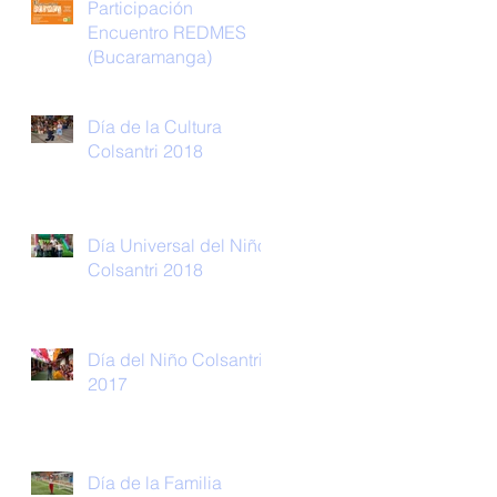
Participación
Encuentro REDMES
(Bucaramanga)
Día de la Cultura
Colsantri 2018
Día Universal del Niño
Colsantri 2018
Día del Niño Colsantri
2017
Día de la Familia