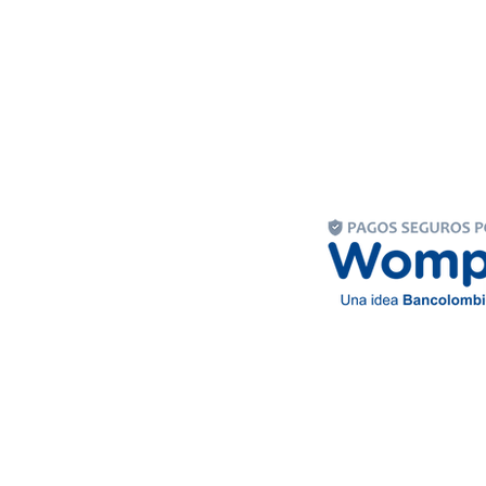
o
tander
023 Colegio Mixto Santísima Trinidad (Tridaza s.a.s) | All rights reser