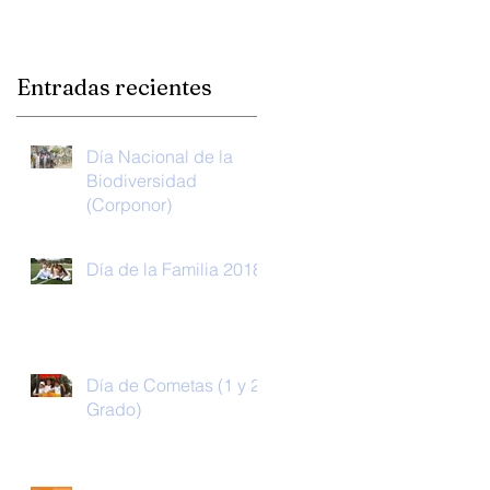
a
Entradas recientes
Día Nacional de la
Biodiversidad
(Corponor)
Día de la Familia 2018
Día de Cometas (1 y 2
n
Grado)