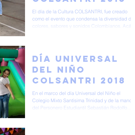
El día de la Cultura COLSANTRI, fue creado
como el evento que condensa la diversidad de
colores, sabores y sonidos Colombianos. Acá...
Día Universal
del Niño
Colsantri 2018
En el marco del día Universal del Niño el
Colegio Mixto Santísima Trinidad y de la mano
del Personero Estudiantil Sebastián Rodolfo...