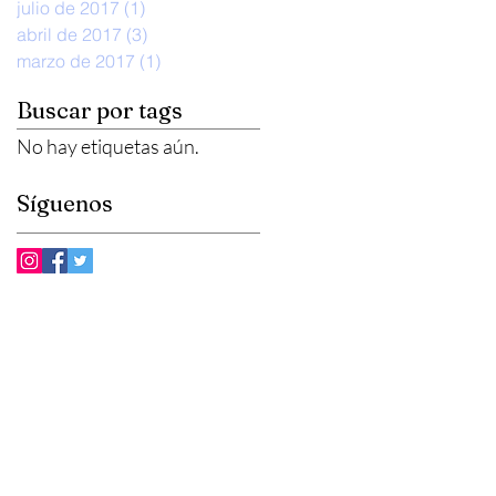
julio de 2017
(1)
1 entrada
abril de 2017
(3)
3 entradas
marzo de 2017
(1)
1 entrada
o
Buscar por tags
No hay etiquetas aún.
Síguenos
a