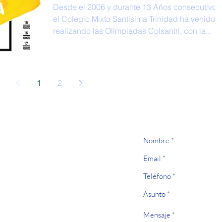
Desde el 2006 y durante 13 Años consecutivos
el Colegio Mixto Santísima Trinidad ha venido
realizando las Olimpiadas Colsantri, con la...
1
2