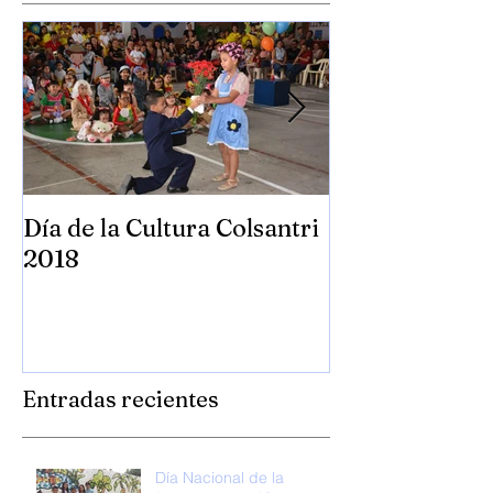
Día de la Cultura Colsantri
Día Universal 
2018
Colsantri 201
Entradas recientes
Día Nacional de la