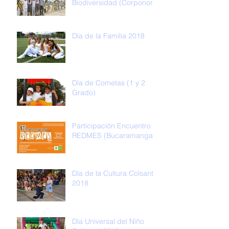
Biodiversidad (Corponor)
Día de la Familia 2018
Día de Cometas (1 y 2
Grado)
Participación Encuentro
REDMES (Bucaramanga)
Día de la Cultura Colsantri
2018
Día Universal del Niño