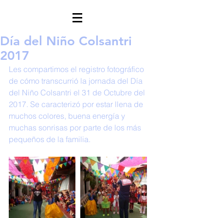
Día del Niño Colsantri
2017
Les compartimos el registro fotográfico 
de cómo transcurrió la jornada del Día 
del Niño Colsantri el 31 de Octubre del 
2017. Se caracterizó por estar llena de 
muchos colores, buena energía y 
muchas sonrisas por parte de los más 
pequeños de la familia. 