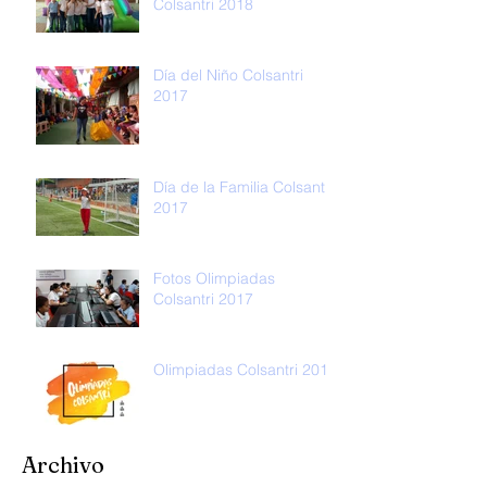
Colsantri 2018
Día del Niño Colsantri
2017
Día de la Familia Colsantri
2017
Fotos Olimpiadas
Colsantri 2017
Olimpiadas Colsantri 2017
Archivo