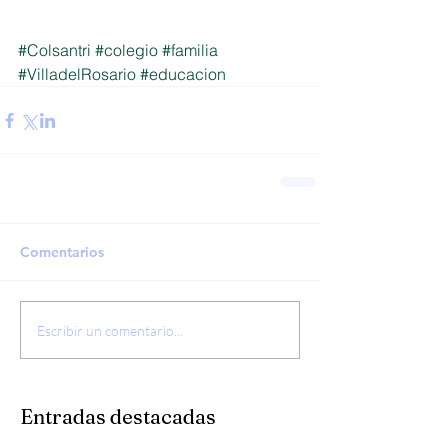
#Colsantri
#colegio
#familia
#VilladelRosario
#educacion
Comentarios
Escribir un comentario...
Entradas destacadas