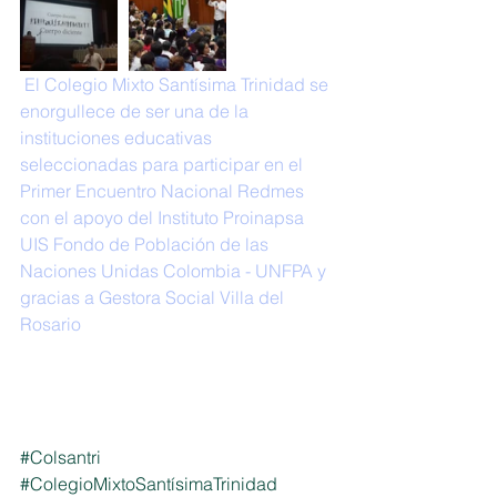
 El Colegio Mixto Santísima Trinidad se 
enorgullece de ser una de la 
instituciones educativas 
seleccionadas para participar en el 
Primer Encuentro Nacional Redmes 
con el apoyo del Instituto Proinapsa 
UIS Fondo de Población de las 
Naciones Unidas Colombia - UNFPA y 
gracias a Gestora Social Villa del 
Rosario
#Colsantri
#ColegioMixtoSantísimaTrinidad