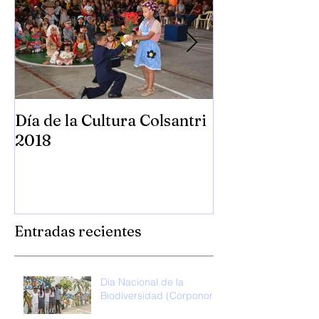
Día de la Cultura Colsantri
Día Universal 
2018
Colsantri 201
Entradas recientes
Día Nacional de la
Biodiversidad (Corponor)