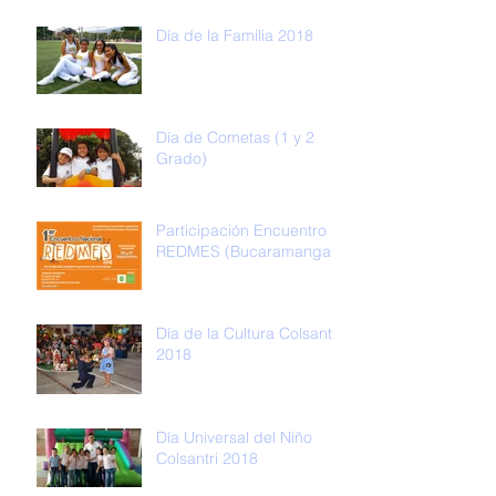
Día de la Familia 2018
Día de Cometas (1 y 2
Grado)
Participación Encuentro
REDMES (Bucaramanga)
Día de la Cultura Colsantri
2018
Día Universal del Niño
Colsantri 2018